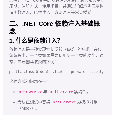
入探讨 .NET Core 中的依赖注入机制，涵盖服务生命
周期、注册方式、使用场景，并通过详细示例展示构
造函数注入、属性注入、方法注入等常见模式
二、.NET Core 依赖注入基础概
念
1. 什么是依赖注入？
依赖注入是一种实现控制反转（
IoC
）的技术。在传
统编程中，一个类如果需要使用另一个类的功能，通
常会自己创建该类的实例：
public
class
OrderService
{
private
readonly
 Emai
这种方式的问题在于：
与
紧耦合。
OrderService
EmailService
无法在测试中替换
为模拟对象
EmailService
（Mock）。