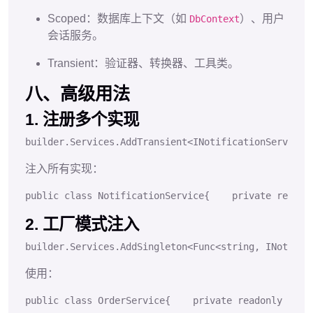
Scoped：数据库上下文（如
）、用户
DbContext
会话服务。
Transient：验证器、转换器、工具类。
八、高级用法
1. 注册多个实现
builder.
Services
.
AddTransient
<
INotificationService
,
注入所有实现：
public
class
NotificationService
{
private
readon
2. 工厂模式注入
builder.
Services
.
AddSingleton
<
Func
<
string
, 
INotific
使用：
public
class
OrderService
{
private
readonly
 Func