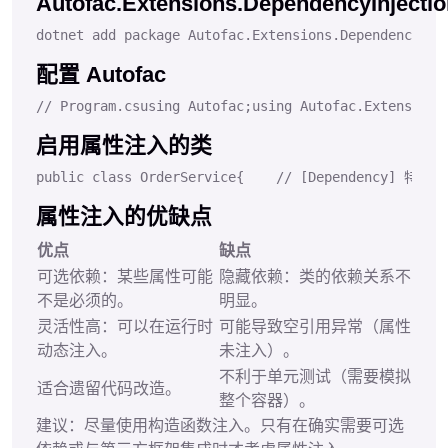
Autofac.Extensions.DependencyInjectio
dotnet 
add
 package Autofac.Extensions.DependencyInj
配置 Autofac
// Program.cs
using 
Autofac
;
using 
Autofac
.
Extensions
启用属性注入的类
public
class
OrderService
{
// [Dependency] 
属性注入的优缺点
优点
缺点
可选依赖：某些属性可能
隐藏依赖：类的依赖关系不
不是必须的。
明显。
灵活性高：可以在运行时
可能导致空引用异常（属性
动态注入。
未注入）。
不利于单元测试（需要模拟
适合遗留代码改造。
整个容器）。
建议：尽量使用构造函数注入。只有在确实需要可选