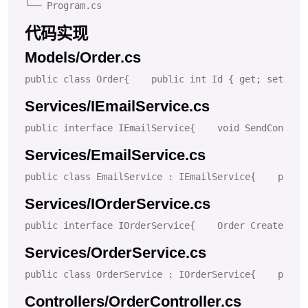
└── Program.cs
代码实现
Models/Order.cs
public
class
Order
{
public
int
 Id { 
get
; 
set
; }
Services/IEmailService.cs
public
interface
IEmailService
{
void
SendConfirm
Services/EmailService.cs
public
class
EmailService
 : 
IEmailService
{
priva
Services/IOrderService.cs
public
interface
IOrderService
{
Order 
CreateOrde
Services/OrderService.cs
public
class
OrderService
 : 
IOrderService
{
priva
Controllers/OrderController.cs