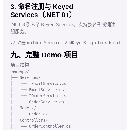
3. 命名注册与 Keyed
Services（.NET 8+）
.NET 8 引入了 Keyed Services，支持按名称或键注
册服务。
// 注册
builder.Services.AddKeyedSingleton<INotificat
九、完整 Demo 项目
项目结构
DemoApp/

├── Services/

│   ├── IEmailService.cs

│   ├── EmailService.cs

│   ├── IOrderService.cs

│   └── OrderService.cs

├── Models/

│   └── Order.cs

├── Controllers/

│   └── OrderController.cs
