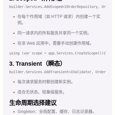
builder.
Services
.
AddScoped
<
IOrderRepository
, 
OrderR
在每个作用域（如 HTTP 请求）内创建一个实
例。
同一请求内的所有服务共享同一个实例。
在非 Web 应用中，需要手动创建作用域。
using
 (
var
 scope = app.Services.CreateScope())
{
3. Transient（瞬态）
builder.
Services
.
AddTransient
<
IValidator
, 
OrderVali
每次请求服务时都创建新实例。
适合无状态、轻量级服务。
生命周期选择建议
Singleton：全局配置、缓存、日志记录器。