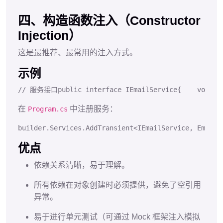
四、构造函数注入（Constructor
Injection）
这是最推荐、最常用的注入方式。
示例
// 服务接口
public
interface
IEmailService
{
void
S
在
中注册服务：
Program.cs
builder.
Services
.
AddTransient
<
IEmailService
, 
EmailS
优点
依赖关系清晰，易于理解。
所有依赖在对象创建时必须提供，避免了空引用
异常。
易于进行单元测试（可通过 Mock 框架注入模拟