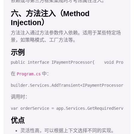
依赖或与第三方框架集成时才考虑属性注入。
六、方法注入（Method
Injection）
方法注入通过方法参数传入依赖。适用于某些特定场
景，如策略模式、工厂方法等。
示例
public
interface
IPaymentProcessor
{
void
Process
在
中：
Program.cs
builder.
Services
.
AddTransient
<
IPaymentProcessor
, 
Cr
调用时：
var
 orderService 
=
 app.
Services
.
GetRequiredService
<
优点
灵活性高，可以根据上下文选择不同的实现。