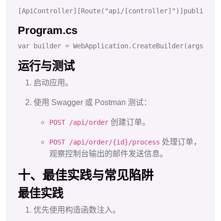
[
ApiController
]
[
Route(
"api/[controller]"
)
]
public
cl
Program.cs
var
 builder 
=
WebApplication
.
CreateBuilder
(args);
/
运行与测试
启动应用。
使用 Swagger 或 Postman 测试：
创建订单。
POST /api/order
处理订单，
POST /api/order/{id}/process
观察控制台输出的邮件发送信息。
十、最佳实践与常见陷阱
最佳实践
优先使用构造函数注入。