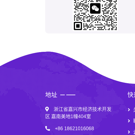
地址
快
浙江省嘉兴市经济技术开发
区 嘉南美地1幢404室
+86 18621016068