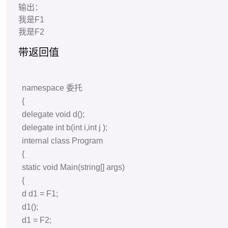
{
d
d1
=
F1;
d1();
d1 = F2;
d1();
b
b1
=
F3;
b1(
3
,
5
);
}
public
static
void
F1
()
{
Console.WriteLine(
"我是F1"
);
}
public
static
void
F2
()
{
Console.WriteLine(
"我是F2"
);