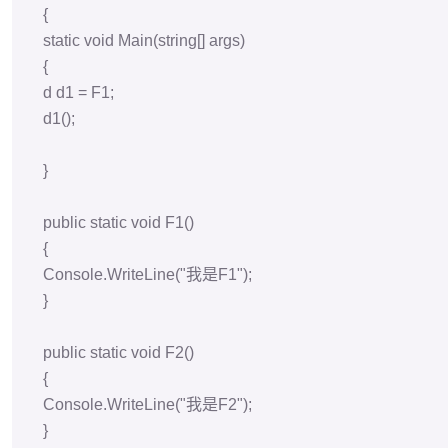
public
static
void
F2
()
{
Console
.
WriteLine
(
"我是F2"
);
}
}
}
输出为：
我是F1
namespace
委托
{
delegate
void
d
();
internal
class
Program
{