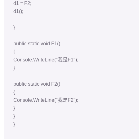
}
}
输出：
我是F1
我是F2
带返回值
namespace 委托
{
delegate
void
d
()
;
delegate
int
b
(
int
i,
int
j )
;
internal
class
Program
{
static
void
Main
(string[] args)