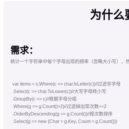
.
Where
(
g
=>
g.
Count
()>
2
)
//过滤掉出现次数<=2
.
OrderByDescending
(
g
=>
g.
Count
())
//按次数排序
.
Select
(
g
=>
new
{
Char
= g.
Key
,
Count
= g.
Count
()})
委托——>lambda——>LIN
委托
1、委托是指向方法的类型，调用委托变量时执行的就是变
2、.NET中定义了泛型委托Action(无返回值)和Func
Demo 自定义 委托
不带返回值的委托
** delegate void d(); **
namespace
委托