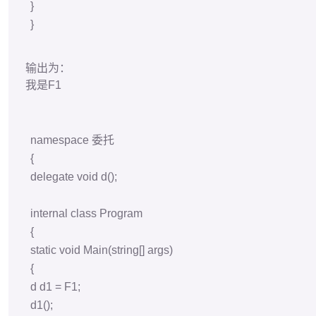
static
void
Main
(
string
[] args)
{
d d1 =
F1
;
d1
();
d1 =
F2
;
d1
();
}
public
static
void
F1
()
{
Console
.
WriteLine
(
"我是F1"
);
}
public
static
void
F2
()
{
Console
.
WriteLine
(
"我是F2"
);
}