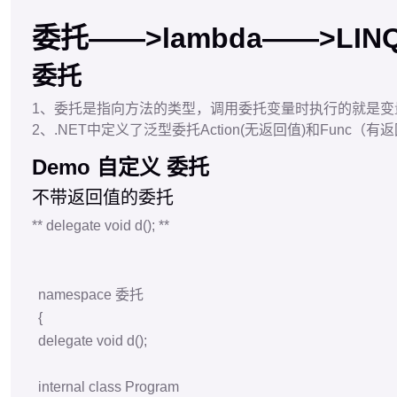
{
delegate
void
d
();
internal
class
Program
{
static
void
Main
(
string
[] args)
{
d d1 =
F1
;
d1
();
}
public
static
void
F1
()
{
Console
.
WriteLine
(
"我是F1"
);
}